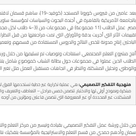
بالجامعة الأمريكية بالقاهرة في أجندة البحوث والسياسات لمؤسسة ساويرس 
مصر. عمل الطلاب (11 مجم
تقييمات الأثر التي أجريت بدقة والأوراق التي تمت مراجعتها من قبل النظراء
الباحثين إنتاج مدونة تلخص النتائج والدروس المستفادة من قسمهم، وتعميم
أنتج مشروع التعلم المجتمعي استنتاجات وتوصيات تم تسليمها من خلال ورش
الطلاب الذين عملوا في مجموعات حول بطالة الشباب كموضوع شامل يتن
والوطني، وتحليل المشكلة، والنظر في اتجاهات مستقبل العمل مثل تغير المن
منهجية التفكير التصميمي:
هي عملية تكرارية غير خطية تستخدمها الفرق ل
مبتكرة ونموذج أولي لها والاختبار. تتضمن خمس مراحل – التعاطف والتعريف والف
المشكلات غير المحددة أو غير المعروفة التي تتضمن فاعلين ومؤثرين من أوجه 
من خلال ورشة عمل التفكير التصميمي بقيادة وتيسير من مركز التعلم والتدر
سمان وأدهم حمدي من قسم التعلم والاستراتيجية بالمؤسسة بتفكيك نتائج 