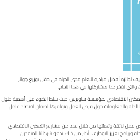
ز، كانت دورة “التعلم المجتمعي ECON 3071” هي الوصيف لجائزة أفضل مبادرة للتعلم مدى الحياة في حفل توزيع جوائز
رة التمكين الاقتصادي بمؤسسة ساويرس، حيث سلط الضوء على أهمية حلول
د الأدلة والمعلومات حول فرص العمل وتوافرها لضمان اقتصاد عامل
عمل لائقة وتعبئتها من خلال عدد من مشاريع التمكين الاقتصادي
لأدلة وبرامج تعزيز التوظيف. أكثر من ذلك، ندعو شركائنا المنفذين