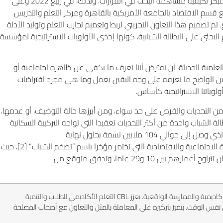
وصانعي السياسات لإرشادهم خلال عملياتنا وفلسفتنا كمحاولة للتعريف المبكر لكيفية مساهمة البحث في القرارات. ولذلك، في ربيع 2022 وعلى
 قسم الاقتصاد بالجامعة الأمريكية بالقاهرة ومركز التعلم والتدريس
تم تصميم هذا التعاون التجريبي لربط وتعميم تجارب التعلم وتوليد الأدلة
لبحثي على البطالة الشبابية، كونها إحدى الأولويات الاستراتيجية لمؤسسة
علمية الحديثة، أن نفترض أننا نعرف ما يكفي عن ظاهرة اجتماعية أو
من الواضح ما نعرفه على وجه اليقين يعمل وما هي مجرد افتراضات
لوياتنا الاستراتيجية كأساس.
لتحديات والفرص على حد سواء، ومن أبرزها حالة التوظيف، أو عدمها،
الشباب واحدة من أكثر التحديات تعقيدا التي تواجه التركيبة السكانية
المصرية وشعبها وسوق العمل والكيانات الحاكمة. مع تزايد عدد السكان الذي وصل إلى حوالي 104 ملايين نسمة بحلول نهاية
[2]، حيث
يقرب حوالي 60٪ من السكان أعمارهم تقل عن 30 عاما، و40٪ من السكان تتراوح أعمارهم بين 10 و29 عاما، وتدفق متوقع من
هي استراتيجية تدريس تربط بين النظرية الأكاديمية والممارسة الواقعية. يعزز CBL التعلم الأكاديمي للطلاب والتنمية
نفس الوقت. يتميز بتركيزه على المعاملة بالمثل والتعاون مع أصحاب المصلحة