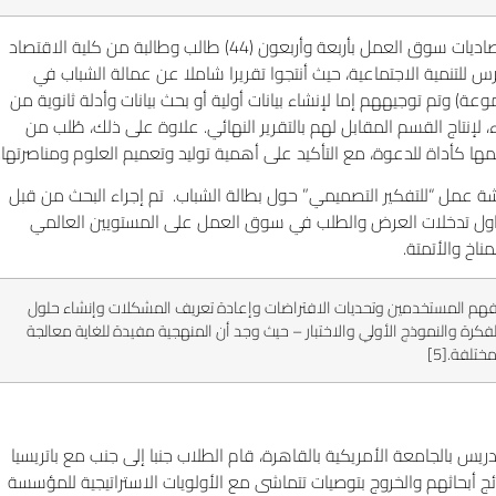
بعد عامين من فيروس كورونا المستجد (كوفيد-19)، ساهم قسمان لاقتصاديات سوق العمل بأربعة وأربعون (44) طالب وطالبة من كلية الاقتصاد
للتنمية الاجتماعية، حيث أنتجوا تقريرا شاملا عن عمالة الشباب في
وعة) في مجموعات من (3-4 طلاب لكل مجموعة) وتم توجيههم إما لإنشاء بيانات أولية أو بحث بيانات وأدلة ثانوية من
، لإنتاج القسم المقابل لهم بالتقرير النهائي. علاوة على ذلك، طُلب من
ها كأداة للدعوة، مع التأكيد على أهمية توليد وتعميم العلوم ومناصرتها.
ة عمل “للتفكير التصميمي” حول بطالة الشباب. تم إجراء البحث من قبل
اول تدخلات العرض والطلب في سوق العمل على المستويين العالمي
اخ والأتمتة.
فهم المستخدمين وتحديات الافتراضات وإعادة تعريف المشكلات وإنشاء حلول
كرة والنموذج الأولي والاختبار – حيث وجد أن المنهجية مفيدة للغاية معالجة
مختلفة.
[5]
يس بالجامعة الأمريكية بالقاهرة، قام الطلاب جنبا إلى جنب مع باتريسيا
أبحاثهم والخروج بتوصيات تتماشى مع الأولويات الاستراتيجية للمؤسسة