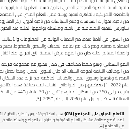
خلفية السنة المصرية للمجتمع المدني، تعاون قسم التعلم والاستراتيجية مع
بالجامعة الأمريكية بالقاهرة لتنفيذ ورشة عمل للتعلم المبني على المجتمع. 
من ناحية، بحوارات السياسات وصنع السياسات من ناحية أخرى. ركز المشروع ا
ساويرس للتنمية الاجتماعية من ناحية، ومشكلة يواجهها الطلبة عند التخرج.
من السهل في أيامنا هذه، مع الكميات الهائلة من المعلومات والأساليب ال
اقتصادية معينة. ومع ذلك، مع تفاقم التحديات والشعور بالضغوط، يصبح 
واضحة المعالم. لذلك كان من المهم عرض العملية التي نمر بها عند اختيار أو
النمو السكاني، وهو ضغط مضاعف في مصر، يتطور مع مجموعة فريدة من ا
من الوظائف اللائقة لموجة الشباب الداخلين لسوق العمل. وهذا يجعل بطالة 
عام 2022
[1] معظمهم من المواطنين الشباب، تمت صياغة هذه الظاهرة الاجتماعية والاقتصادية التي تختمر مؤخرا باسم “تضخم الشباب”
العمالة (العرض) بحلول عام 2030 إلى عام 2050.
[3]
التعلم المبني على المجتمع (
CBL
):
المدنية مع معالجة مشاكل العالم الحقيقية واحتياجات المجتمع واهتماماته في 
في المجتمع.
[4]