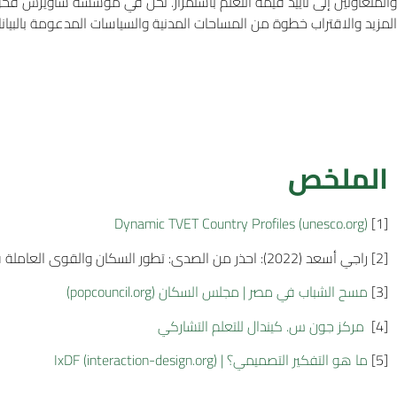
والمتعاونين إلى تأييد قيمة التعلم باستمرار. نحن في مؤسسة ساويرس ف
المزيد والاقتراب خطوة من المساحات المدنية والسياسات المدعومة بالبيانا
الملخص
Dynamic TVET Country Profiles (unesco.org)
[1]
[2] راجي أسعد (2022): احذر من الصدى: تطور السكان والقوى العاملة في مصر من 2000 إلى 2050، مجلة تنمية الشرق الأوسط، DOI: 10.1080/17938120.2021.2007649
[3]
مسح الشباب في مصر | مجلس السكان (popcouncil.org)
[4]
مركز جون س. كيندال للتعلم التشاركي
[5]
ما هو التفكير التصميمي؟ | IxDF (interaction-design.org)