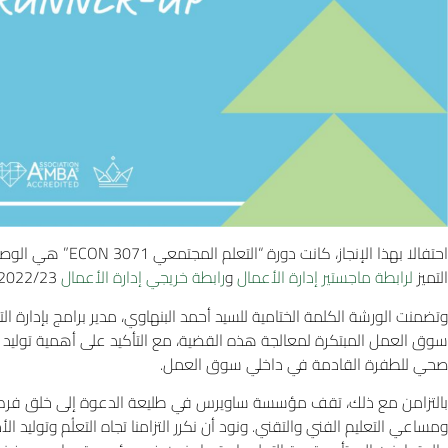
احتفالا بهذا الإنجا
التميز
لرابطة ماجستير إدارة الأعمال
و
رابطة خريجي إدارة الأعمال
2022/23، والتي نفخر جدا بمشاركتها في هذا النجاح.
وتضمنت الورشة الكلمة الختامية للسيد أحمد البنهاوي، مدير برامج بإدا
سوق العمل المبتكرة لمعالجة هذه القضية، مع التأكيد على أهمية تولي
صحي للطفرة القادمة في داخلي سوق العمل.
بالتزامن مع ذلك، تقف مؤسسة ساويرس في طليعة الدعوة إلى خلق فرص 
ومساعي التعليم الفني والتقني. ونود أن نكرر التزامنا تجاه التعلُم وتوليد ا