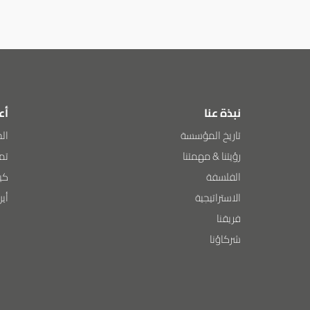
نبذة عنا
أع
تاريخ المؤسسة
الح
رؤيتنا & مهمتنا
تمك
الفلسفة
كي
الاستراتيجية
أي
فريقنا
شركاؤنا