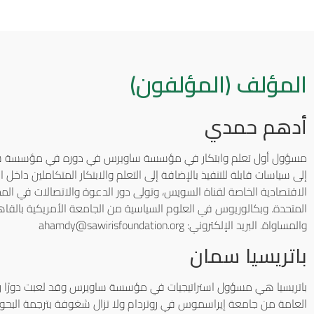
المؤلف (المؤلفون)
أدهم حمدي
مسؤول أول تعلم وابتكار في مؤسسة ساويرس في دوره في مؤسسة ساوير
إلى سياسات قابلة للتنفيذ بالإضافة إلى التعلم والابتكار المتكاملين دا
الاقتصادية الخاصة لقناة السويس، وتولى دور الدعوة والاتصالات في 
المتحدة. وبكالوريوس في العلوم السياسية من الجامعة الأمريكية بالقاه
والمساواة. البريد الإلكتروني: ahamdy@sawirisfoundation.org
باتريسيا سمان
باتريسيا هي مسؤول استراتيجيات في مؤسسة ساويرس وقد لعبت دورًا رئيسيً
العامة من جامعة إيراسموس في روتردام ولا تزال شغوفة بترجمة البح