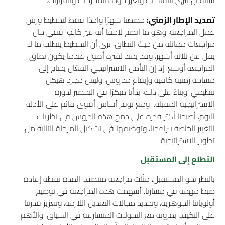
شأنه أن يثري النقاشات ويعزز جودة المخرجات والقرارات.
تمديد الإطار الزمني:
خصصنا شهرًا واحدًا فقط لتخطيط ورش
عمل المراجعة، وهو ما اتضح لاحقًا أنه غير كافٍ. ففي حال
مراجعات مماثلة من حيث النطاق، نرى أن التخطيط يتطلب ما لا
يقل عن ثلاثة أشهر، وقد يمتد لفترة أطول عندما يكون نطاق
المراجعة أوسع. إذ إن التأمل الاستراتيجي الفعّال يحتاج إلى
مساحة زمنية كافية وإيقاع مدروس، وليس مجرد هيكل
تنظيمي. وبناءً على ذلك، بدأنا مبكرًا في التحضير لدورة
الاستراتيجية المقبلة. ومع توفر أساس أقوى قائم على الأدلة
اليوم، أصبحنا أكثر قدرة على دمج هذه الدروس في نظريات
التغيير الخاصة ببرامجنا، وتوظيفها في تشكيل المرحلة التالية من
تطوير الاستراتيجية.
التطلع إلى المستقبل
بالنظر نحو المستقبل، مثّلت مراجعة منتصف المدة نقطة إعادة
ضبط مهمة في مسارنا. أسهمت هذه المراجعة في توضيح
أولوياتنا الجوهرية، وتحديد مجالات التعديل اللازمة، وتعزيز قدرتنا
على التكيف بمرونة مع التحولات المتسارعة في السياق. والأهم