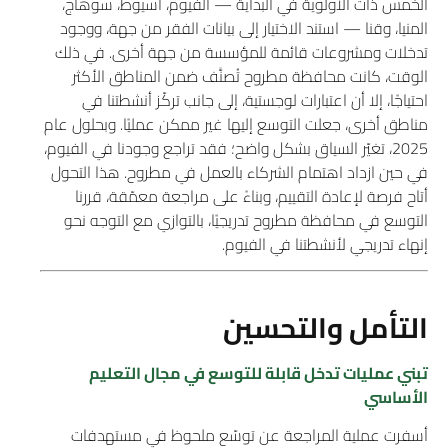
الخمس ذات الأولوية في البداية — الفيوم، أسيوط، سوهاج،
المنيا، وقنا — استند الاختيار إلى بيانات الفقر من جهة، ووجود
تدخلات ومشروعات قائمة للمؤسسة من جهة أخرى. في ذلك
الوقت، كانت محافظة مطروح تُصنَّف ضمن المناطق الأكثر
احتياجًا، إلا أن اعتبارات لوجستية، إلى جانب تركّز أنشطتنا في
مناطق أخرى، جعلت التوسع إليها غير ممكن عمليًا. وبحلول عام
2025، تغيّر السياق بشكل واضح؛ فقد تراجع وجودنا في الفيوم،
في حين ازداد اهتمام الشركاء بالعمل في مطروح. هذا التحول
أتاح فرصة لإعادة التقييم، وبناءً على مراجعة معمّقة، قررنا
التوسع في محافظة مطروح تدريجيًا، بالتوازي مع التوجه نحو
إنهاء تدريجي لأنشطتنا في الفيوم.
التأمل والتحسين
تبني عمليات تدخل قابلة للتوسع في مجال التعليم
الأساسي
أسفرت عملية المراجعة عن توسّع ملحوظ في مستهدفات