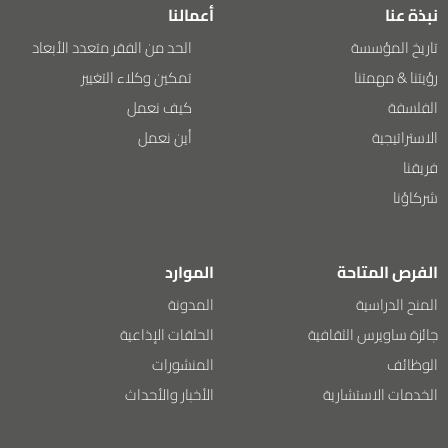
نبذة عنا
أعمالنا
تاريخ المؤسسة
الحد من الفقر متعدد الأبعاد
رؤيتنا & مهمتنا
تمكين وكلاء التغيير
الفلسفة
كيف نعمل
الاستراتيجية
أين نعمل
فريقنا
شركاؤنا
الفرص المتاحة
الموارد
المنح الدراسية
المدونة
جائزة ساويرس الثقافية
الحلقات الإذاعية
الوظائف
المنشورات
الخدمات الاستشارية
الأخبار والأحداث