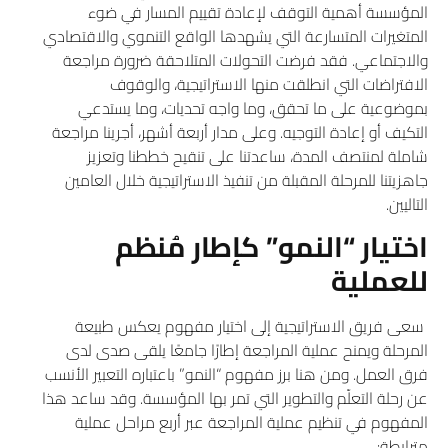
المؤسسة أهمية التوقف لإعادة تقييم المسار في ضوء
المتغيرات المتسارعة التي يشهدها الواقع التنموي والاقتصادي
والاجتماعي. فقد فرضت التحولات المتلاحقة ضرورة مراجعة
الافتراضات التي انطلقت منها الاستراتيجية، والوقوف
بموضوعية على ما تحقق، وما واجه تحديات، وما يستدعي
التكيف أو إعادة التوجيه. وعلى مدار أربعة أشهر، أجرينا مراجعة
شاملة لمنتصف المدة، ساعدتنا على تنقيح خططنا وتعزيز
جاهزيتنا للمرحلة المقبلة من تنفيذ الاستراتيجية خلال العامين
التاليين.
اختيار
“
النمو
”
كإطار مُنظم
للعملية
سعى فريق الاستراتيجية إلى اختيار مفهوم يعكس طبيعة
المرحلة ويمنح عملية المراجعة إطارًا جامعًا يلقى صدى لدى
فرق العمل. ومن هنا برز مفهوم “النمو” باعتباره التعبير الأنسب
عن رحلة التعلّم والتطوير التي تمر بها المؤسسة. وقد ساعد هذا
المفهوم في تنظيم عملية المراجعة عبر أربع مراحل عملية
مترابطة: