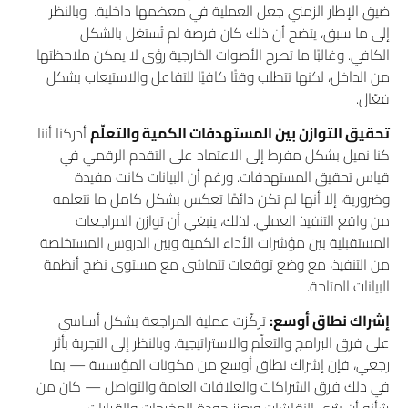
ضيق الإطار الزمني جعل العملية في معظمها داخلية. وبالنظر
إلى ما سبق، يتضح أن ذلك كان فرصة لم تُستغل بالشكل
الكافي. وغالبًا ما تطرح الأصوات الخارجية رؤى لا يمكن ملاحظتها
من الداخل، لكنها تتطلب وقتًا كافيًا للتفاعل والاستيعاب بشكل
فعّال.
تحقيق التوازن بين المستهدفات الكمية والتعلّم
أدركنا أننا
كنا نميل بشكل مفرط إلى الاعتماد على التقدم الرقمي في
قياس تحقيق المستهدفات. ورغم أن البيانات كانت مفيدة
وضرورية، إلا أنها لم تكن دائمًا تعكس بشكل كامل ما نتعلمه
من واقع التنفيذ العملي. لذلك، ينبغي أن توازن المراجعات
المستقبلية بين مؤشرات الأداء الكمية وبين الدروس المستخلصة
من التنفيذ، مع وضع توقعات تتماشى مع مستوى نضج أنظمة
البيانات المتاحة.
إشراك نطاق أوسع:
تركّزت عملية المراجعة بشكل أساسي
على فرق البرامج والتعلّم والاستراتيجية. وبالنظر إلى التجربة بأثر
رجعي، فإن إشراك نطاق أوسع من مكونات المؤسسة — بما
في ذلك فرق الشراكات والعلاقات العامة والتواصل — كان من