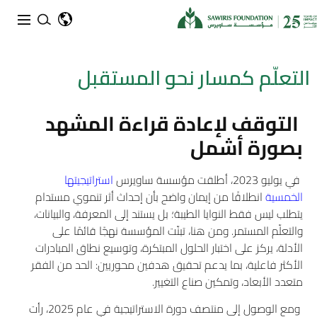
التعلّم كمسار نحو المستقبل
التوقف لإعادة قراءة المشهد
بصورة أشمل
في يوليو 2023، أطلقت مؤسسة ساويرس
استراتيجيتها
الخمسية
انطلاقًا من إيمان واضح بأن إحداث أثر تنموي مستدام
يتطلب ليس فقط النوايا الطيبة؛ بل يستند إلى المعرفة، والبيانات،
والتعلّم المستمر. ومن هنا، تبنّت المؤسسة نهجًا قائمًا على
الأدلة، يركز على اختبار الحلول المبتكرة، وتوسيع نطاق المبادرات
الأكثر فاعلية، بما يدعم تحقيق هدفين محوريين: الحد من الفقر
متعدد الأبعاد، وتمكين صناع التغيير.
ومع الوصول إلى منتصف دورة الاستراتيجية في عام 2025، رأت