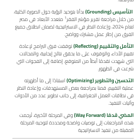
التأسيس (
Grounding
)
بدأنا بتوحيد الرؤية حول الصورة الكلية،
1
من خلال مراجعة تقرير مؤشر الفقر
متعدد الأبعاد في مصر
لعام 2024، وإعادة النظر في الاستراتيجية لضمان انطلاق جميع
الفرق من إطار عمل مشترك وواضح.
التأمل
والتقييم
(
Reflecting
)
توقفت فرق البرامج لإعادة
تقييم الأداء، والوقوف على ما يحقق نتائج إيجابية، والمجالات
التي شهدت تقدمًا أبطأ من المتوقع، إضافة إلى الفجوات التي
شرعت في الظهور.
التحسين والتطوير (
Optimizing
)
استنادًا إلى ما أظهرته
عملية التقييم، قمنا بمراجعة بعض المستهدفات، وإعادة النظر
في نطاقات العمل الجغرافية، إلى جانب تطوير عدد من الأدوات
وآليات التنفيذ.
المضي قدمًا (Way Forward)
وفي المرحلة الأخيرة، تُرجمت
هذه المراجعات إلى توصيات واضحة ومحددة لتوجيه المرحلة
المقبلة من تنفيذ الاستراتيجية