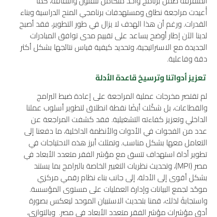
المتفرقة ضمن برنامج واحد متكامل للفنون والثقافة، كما
أُعيدت مراجعة نطاق ومستهدفات برنامجي المنح الدراسية وبناء
القدرات. ورغم أن هذا الهدف لا يزال في طور التطوير، فقد أصبح
لدينا الآن إطار أوضح يساعد على تقييم مدى توافق المبادرات
الجديدة مع الاستراتيجية، وتحديد كيفية قياس نتائجها بشكل أكثر
دقة وفاعلية.
تعزيز أدواتنا وترسيخ قاعدة الأدلة
لم تقتصر مخرجات عملية المراجعة على إعادة ضبط البرامج
والقطاعات، بل شكّلت أيضًا نقطة انطلاق لتطوير أسلوب عملنا
الداخلي وتعزيز كفاءته التشغيلية. فقد كشفت المراجعة عن
عدد من الفجوات في الأدوات والأنظمة الداخلية، ما دفعنا إلى
التعامل معها بشكل مناسب. وتمثلت أبرز هذه الاحتياجات في
تطوير أداة استهداف تتسق مع مؤشر الفقر متعدد الأبعاد في
مصر (MPI)، وتحديث نظريات التغيير الخاصة بالبرامج بما يستند
بشكل أقوى إلى الأدلة، إلى جانب بناء نظام رقمي مركزي
موحّد لجمع البيانات وإدارة العمليات على مستوى المؤسسة.
واستجابةً لذلك، قمنا بتحديث الاستبيان الموحد ليعكس بصورة
أدق مؤشرات مؤشر الفقر متعدد الأبعاد في مصر. وبالتوازي،