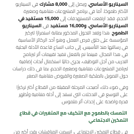
السيناريو الأساسي
، ويصل إلى
8,000 مشارك
في السيناريو
الأكثر طموحًا. أما في برنامج المشروعات متناهية وصغيرة
الحجم، فقد ارتفعت المستهدفات إلى
15,000 مستفيد في
السيناريو الأساسي
،
و16,000 مستفيد
في
السيناريو
الطموح
. هذا ويُعد التحول المذكور بمثابة استمرارًا لتركيز
المؤسسة على خلق فرص العمل، وهو أحد الركائز الأساسية
في رسالتها منذ التأسيس، إلى جانب اتساع قاعدة الأدلة البحثية
في هذا المجال. فبينما تم بالفعل تنفيذ تقييمات أثر لبرنامج
التدريب من أجل التوظيف، يجري حاليًا استكمال أبحاث إضافية
لبرنامج المشروعات متناهية وصغيرة الحجم، بما في ذلك دراسات
حول التمويل بالملكية الصغيرة والقروض متناهية الصغر.
وفي ضوء ذلك، أصبحت المرحلة المقبلة من القطاع أكثر تركيزًا
على التوسع في التدخلات التي تستند إلى أدلة متنامية وتُظهر
قدرة واضحة على إحداث أثر ملموس.
التمسك بالطموح مع التكيف مع المتغيرات في قطاع
التمكين الاجتماعي
في قطاع التمكين الاجتماعي، اتسمت المناقشات بقدر أكبر من