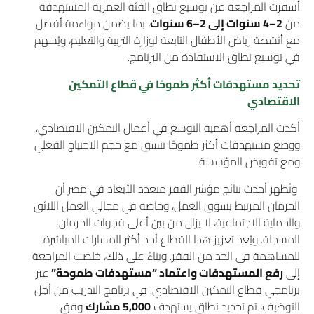
أسفرت المراجعة عن توسيع نطاق الفئة العمرية المستهدفة
من
2–4 سنوات إلى 2–6 سنوات
، بما يضمن مواءمة أفضل
مع أنشطة رياض الأطفال التابعة لوزارة التربية والتعليم، ويُسهم
في توسيع نطاق الاستفادة من البرنامج.
تحديد مستهدفات أكثر طموحًا في قطاع التمكين
الاقتصادي
أكدت المراجعة أهمية التوسع في أعمال التمكين الاقتصادي،
ووضع مستهدفات أكثر طموحًا تتسق مع حجم الاحتياج الفعلي
ومع تفويض المؤسسة.
وتُظهر أحدث نتائج مؤشر الفقر متعدد الأبعاد في مصر أن
الحرمان المرتبط بسوق العمل، وخاصة في مجالي العمل اللائق
والحماية الاجتماعية، لا يزال من بين أعلى فجوات الحرمان
المسجلة. ويُعد تعزيز هذا القطاع أحد أكثر المسارات المباشرة
للمساهمة في الحد من الفقر. وبناءً على ذلك، خلصت المراجعة
إلى
رفع المستهدفات واعتماد “مستهدفات طموحة”
عبر
برنامجي قطاع التمكين الاقتصادي: في برنامج التدريب من أجل
التوظيف، تم تحديد نطاق يستهدف
5,000 مشارك
وفق