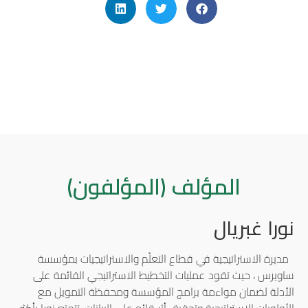
المؤلف (المؤلفون)
نورا غبريال
مديرة الاستراتيجية في قطاع التعلّم والاستراتيجيات بمؤسسة
ساويرس ، حيث تقود عمليات التخطيط الاستراتيجي القائمة على
الأدلة لضمان مواءمة برامج المؤسسة ومحفظة التمويل مع
الأولويات الاستراتيجية وتحقيق أثر قائم على البيانات. تتمتع نورا بأكثر