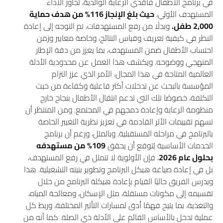
في برنامج الأطفال فاقدي الرعاية الوالدية، تجاوز الأداء
المستهدف الأولي،
حيث بلغ الإنجاز 116% من هدف حماية
2,000 طفل.
وبدلًا من رفع المستهدفات، تم التوجه إلى إعادة
النظر في كيفية تعريف وقياس النتائج، وخاصة معايير وزمن
احتساب الأطفال ضمن المستهدف، بما يعزز من دقة الإطار
المنهجي ووضوحه. ويكشف هذا العمل عن محدودية الأدلة
العالمية المتاحة في هذا المجال، الأمر الذي عزز التزام
المؤسسة بالبحث عن تدخلات أكثر فاعلية وكفاءة من حيث
التكلفة، خصوصًا تلك التي تدعم انتقال الأطفال بنجاح خارج
منظومة الرعاية وإعادة دمجهم في المجتمع. ومن المنتظر أن
تسهم تقييمات الأثر القادمة في تعزيز نظرية التغيير الخاصة
بالبرنامج في مراحله المستقبلية. وبالمثل، ورغم أن برنامج
الخدمات الأساسية يُتوقع أن يحقق
109% من مستهدفه
بحلول عام 2026
، فإن الأولوية لا تتمثل في رفع المستهدف،
بل في إعادة صياغة هيكل البرنامج وتطوير بنيته التشغيلية. هذا
ويدرس الفريق حاليًا القيام بإعادة هيكلة البرنامج من خلال
تقسيمه إلى مكونات مستقلة، مثل الإسكان، ومعالجة المياه،
والتغذية، بما يتيح فهمًا أدق لمسارات التأثير المختلفة، وربط كل
عملية تدخل بالأساس القائم على الأدلة ذي الصلة. كما أنه من