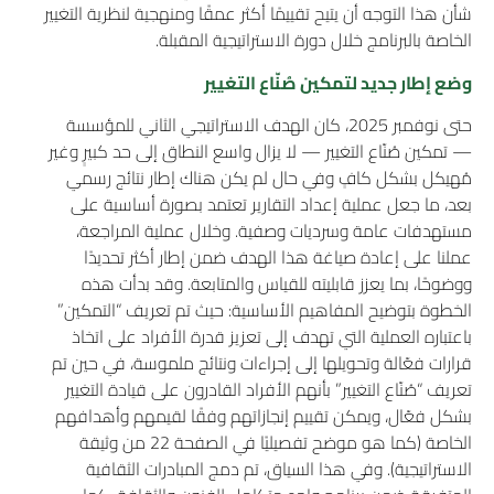
شأن هذا التوجه أن يتيح تقييمًا أكثر عمقًا ومنهجية لنظرية التغيير
الخاصة بالبرنامج خلال دورة الاستراتيجية المقبلة.
وضع إطار جديد لتمكين صُنّاع التغيير
حتى نوفمبر 2025، كان الهدف الاستراتيجي الثاني للمؤسسة
— تمكين صُنّاع التغيير — لا يزال واسع النطاق إلى حد كبيرٍ وغير
مُهيكل بشكل كافٍ وفي حال لم يكن هناك إطار نتائج رسمي
بعد، ما جعل عملية إعداد التقارير تعتمد بصورة أساسية على
مستهدفات عامة وسرديات وصفية. وخلال عملية المراجعة،
عملنا على إعادة صياغة هذا الهدف ضمن إطار أكثر تحديدًا
ووضوحًا، بما يعزز قابليته للقياس والمتابعة. وقد بدأت هذه
الخطوة بتوضيح المفاهيم الأساسية: حيث تم تعريف “التمكين”
باعتباره العملية التي تهدف إلى تعزيز قدرة الأفراد على اتخاذ
قرارات فعّالة وتحويلها إلى إجراءات ونتائج ملموسة، في حين تم
تعريف “صُنّاع التغيير” بأنهم الأفراد القادرون على قيادة التغيير
بشكل فعّال، ويمكن تقييم إنجازاتهم وفقًا لقيمهم وأهدافهم
الخاصة (كما هو موضح تفصيليًا في الصفحة 22 من وثيقة
الاستراتيجية). وفي هذا السياق، تم دمج المبادرات الثقافية