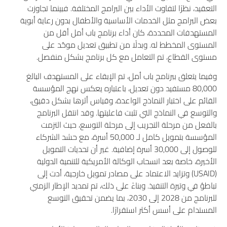
التعقيد، نظرًا لتفاوت الأداء بين البرامج المختلفة. فبينما تجاوزت
بعض البرامج مثل الخدمات الأساسية والأطفال بدون رعاية أبوية
المستهدفات المحددة، كان أداء برنامج باب أمل أقل من
المستوى المخطط له. وبدلًا من تطبيق تعديل موحّد على
مستوى القطاع، تم التعامل مع كل برنامج بشكل منفصل.
وفيما يتعلق ببرنامج باب أمل، تم الإبقاء على المستهدف البالغ
80,000 مستفيد دون تعديل، باعتباره يعكس نهج المؤسسة
القائم على اختبار النماذج الواعدة، وقياس أثرها بشكل دقيق،
والتوسع في النماذج التي تثبت فاعليتها. وقد انتقل البرنامج
بالفعل من مرحلة التجريب إلى مرحلة التوسع، حيث التزمت
المؤسسة بتمويل كامل لـ 50,000 أسرة، مع حشد الشركاء
للوصول إلى 30,000 أسرة إضافية. غير أن تحديات التمويل
الأخيرة، خاصة بعد انسحاب الوكالة الأمريكية للتنمية الدولية
(USAID) وتزايد الاعتماد على مصادر تمويل خارجية، أدت إلى
تباطؤ في وتيرة التنفيذ. وبناءً على ذلك، تم تمديد الإطار الزمني
للبرنامج من 2028 إلى 2030، بما يضمن تحقيق التوسع
المستدام على أسس أكثر استقرارًا.