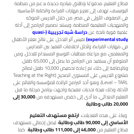
قطاع التعليم، مدفوعًا بإطلاق مبادرة جديدة بدعم من منظمة
اليونيسف، تهدف إلى تعزيز مهارات القراءة والكتابة الأساسية
في الصفوف الأولى في مصر، من خلال التدريس الموجّه
والمنهجيات التعليمية المنظمة. ويستند تصميم البرنامج إلى أدلة
علمية قوية ناتجة عن
دراسة شبه تجريبية (
quasi-
experimental study
)
تقيس أثر التدخل على نتائج تعلم الأطفال
في مهارات القراءة، وتُحلل اختلافات التنفيذ بين المدارس
والمعلمين، مع مراعاة متطلبات التوسع المستدام للتدخل. ومن
المتوقع أن يستفيد من البرنامج ما يصل إلى 65,000 طفل.
وبالإضافة إلى ذلك، تم إعادة تخصيص 10,000 طفل لصالح
مشروع التدريس غلى المستوى الصحيح (Teaching at the Right
Level – TARL)، وهو أحد البرامج الرائدة للمؤسسة والقائم على
الأدلة، وذلك نتيجة تحديات تنفيذية واجهت برنامج مرحلة ما قبل
التعليم الابتدائي، ما أدى إلى خفض مستهدفه من
30,000 إلى
20,000 طالب وطالبة
.
وبناءً على هذه التعديلات،
ارتفع مستهدف التعليم
الأساسي إلى 90,000 طالب وطالبة
، ليصل إجمالي مستهدف
قطاع التعليم من
46,000 إلى 111,000 طالب وطالبة
.
كما