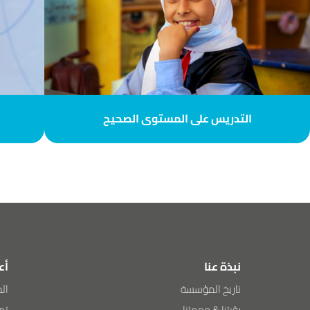
التدريس على المستوى الصحيح
نبذة عنا
أع
تاريخ المؤسسة
الح
رؤيتنا & مهمتنا
تمك