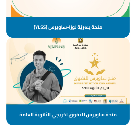
منحة يسريّة لوزا-ساويرس (YLSS)
منحة ساويرس للتفوق لخريجي الثانوية العامة