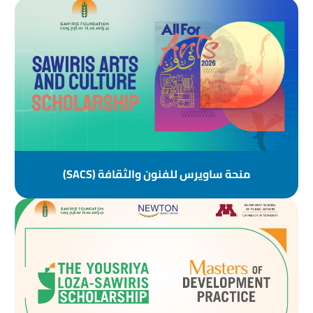
منحة ساويرس للفنون والثقافة (SACS)