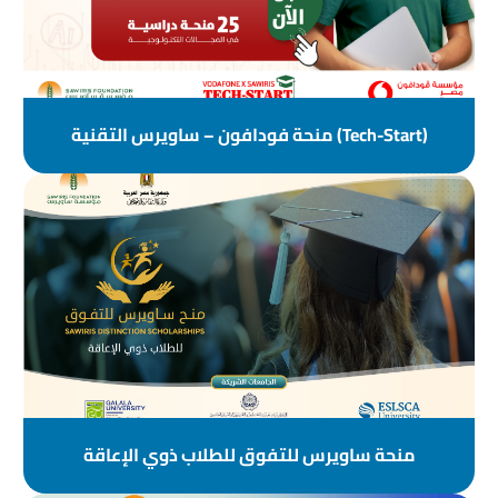
(Tech-Start) منحة فودافون – ساويرس التقنية
منحة ساویرس للتفوق للطلاب ذوي الإعاقة