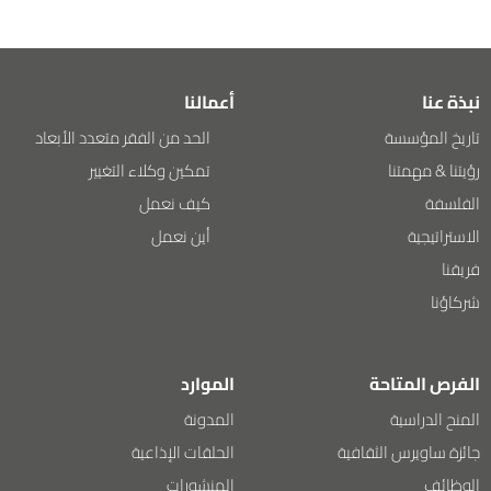
نبذة عنا
أعمالنا
تاريخ المؤسسة
الحد من الفقر متعدد الأبعاد
رؤيتنا & مهمتنا
تمكين وكلاء التغيير
الفلسفة
كيف نعمل
الاستراتيجية
أين نعمل
فريقنا
شركاؤنا
الفرص المتاحة
الموارد
المنح الدراسية
المدونة
جائزة ساويرس الثقافية
الحلقات الإذاعية
الوظائف
المنشورات