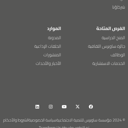
شركاؤنا
الفرص المتاحة
الموارد
المنح الدراسية
المدونة
جائزة ساويرس الثقافية
الحلقات الإذاعية
الوظائف
المنشورات
الخدمات الاستشارية
الأخبار والأحداث
© 2024 مؤسسة ساويرس للتنمية الاجتماعية
سياسة الخصوصية
الشروط والأحكام
تم التطوير بواسطة Transform Us