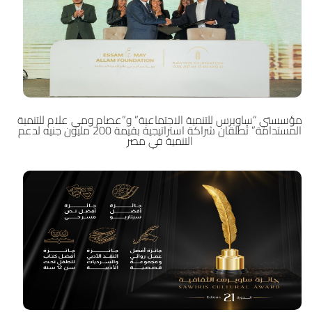
مؤسستي “ساويرس للتنمية الاجتماعية” و”عصام ومي علام للتنمية
المستدامة” تُطلقان شراكة استراتيجية بقيمة 200 مليون جنيه لدعم
التنمية في مصر