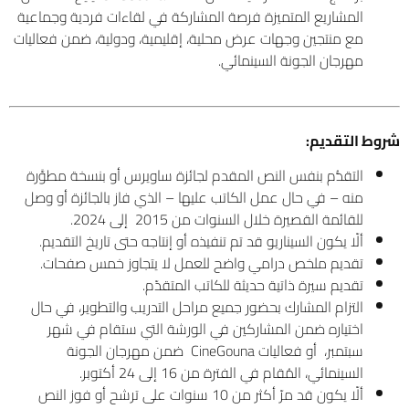
المشاريع المتميزة فرصة المشاركة في لقاءات فردية وجماعية
مع منتجين وجهات عرض محلية، إقليمية، ودولية، ضمن فعاليات
مهرجان الجونة السينمائي.
شروط التقديم
:
التقدُّم بنفس النص المقدم لجائزة ساويرس أو بنسخة مطوَّرة
منه – في حال عمل الكاتب عليها – الذي فاز بالجائزة أو وصل
للقائمة القصيرة خلال السنوات من 2015 إلى 2024.
ألّا يكون السيناريو قد تم تنفيذه أو إنتاجه حتى تاريخ التقديم.
تقديم ملخص درامي واضح للعمل لا يتجاوز خمس صفحات.
تقديم سيرة ذاتية حديثة للكاتب المتقدّم.
التزام المشارك بحضور جميع مراحل التدريب والتطوير، في حال
اختياره ضمن المشاركين في الورشة التي ستقام في شهر
سبتمبر، أو فعاليات CineGouna ضمن مهرجان الجونة
السينمائي، المُقام في الفترة من 16 إلى 24 أكتوبر.
ألّا يكون قد مرّ أكثر من 10 سنوات على ترشح أو فوز النص