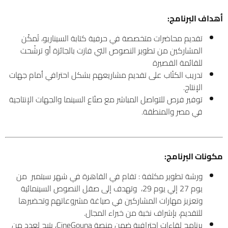
أهداف البرنامج:
تقديم محاضرات متخصصة في حرفية كتابة السيناريو، تُمكّن
المشاركين من تطوير النصوص التي فازت بالجائزة أو ترشّحت
للقائمة القصيرة
تدريب الكتّاب على تقديم مشاريعهم بشكل احترافي أمام جهات
الإنتاج.
توفير فرص للتواصل المباشر مع صنّاع السينما والجهات الإنتاجية
في مصر والمنطقة.
مكونات البرنامج
:
ورشة تطوير مكثفة : تقام في القاهرة في شهر سبتمبر من
يوم 27 إلي يوم 29، وتهدف إلى صقل النصوص السينمائية
وتعزيز مهارات المشاركين في صياغة مشروعاتهم وتحضيرها
للتقديم، بإشراف نخبة من خبراء المجال.
برنامج لقاءات احترافية ضمن منصة CineGouna، يتيح لعدد من