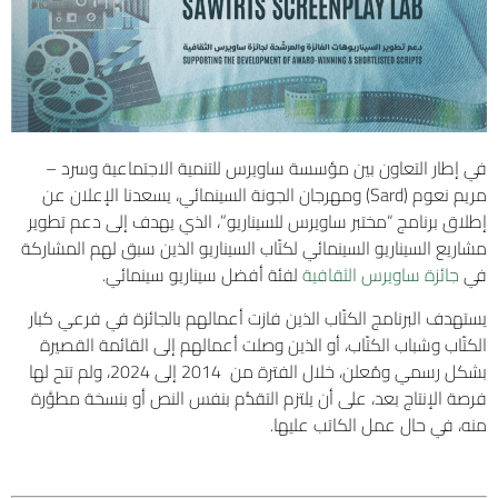
في إطار التعاون بين مؤسسة ساويرس للتنمية الاجتماعية وسرد –
مريم نعوم (Sard) ومهرجان الجونة السينمائي، يسعدنا الإعلان عن
إطلاق برنامج “مختبر ساويرس للسيناريو”، الذي يهدف إلى دعم تطوير
مشاريع السيناريو السينمائي لكتّاب السيناريو الذين سبق لهم المشاركة
في
جائزة ساويرس الثقافية
لفئة أفضل سيناريو سينمائي.
يستهدف البرنامج الكتّاب الذين فازت أعمالهم بالجائزة في فرعي كبار
الكتّاب وشباب الكتّاب، أو الذين وصلت أعمالهم إلى القائمة القصيرة
بشكل رسمي ومُعلن، خلال الفترة من 2014 إلى 2024، ولم تتح لها
فرصة الإنتاج بعد، على أن يلتزم التقدُّم بنفس النص أو بنسخة مطوَّرة
منه، في حال عمل الكاتب عليها.