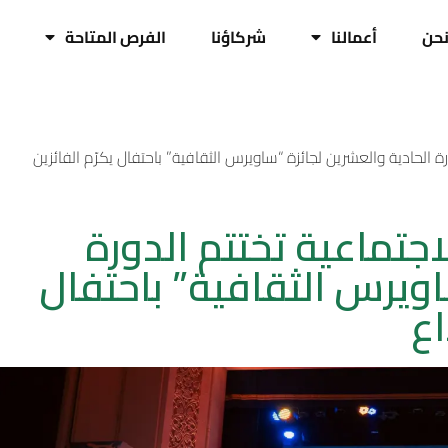
حن
أعمالنا
شركاؤنا
الفرص المتاحة
الحادية والعشرين لجائزة “ساويرس الثقافية” باحتفال يكرّم الفائزين
تماعية تختتم الدورة
اويرس الثقافية” باحتفال
اع