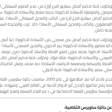
وتكوّنت لجنة تحكيم أفضل سيناريو (فرع أول) من: مدير التصوير السينمائي ا
مرتضى، والمونتيرة الأستاذة الدكتورة/ رحمة منتصر، والأستاذة الدكتورة/ سل
تحكيم أفضل سيناريو (فرع ثان) من: الكاتب والمخرج السينمائي الأستاذ/ عبد ا
العصفوري، والكاتب والمخرج السينمائي الأستاذ/ خالد عزت، والمخرجة السينم
نادية كامل.
وتكوّنت لجنة تحكيم أفضل نص مسرحي من: الأستاذة الدكتورة/ دينا أمين (مقر
داليا منصور، والأستاذة الدكتورة/ ريم الدجوي، والمخرج المسرحي الأستاذ/ ن
الأستاذ الدكتور/ محمد بدوي (مقرر اللجنة)، والأستاذ الدكتور/ خيري دومة، 
اللجنة)، والرسامة ومصممة الجرافيك الأستاذة/ دينا محمد، وفنان الكاريكاتي
سالي سمير، والأستاذة الدكتورة/ نادية الخولي.
جدير بالذكر أنه منذ انطلاقها في عام 005
مما رسّخ مكانتها كإحدى أبرز الجوائز الأدبية في العالم العربي، وشهادة عل
مؤسسة ساويرس للتنمية الاجتماعية في دعم الفكر المستنير وتعزيز الهوية 
عن جائزة ساويرس الثقافية
: