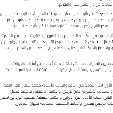
درة عن دار المحرر للنشر والتوزيع.
أرض البعيدة” من تأليف نادين صليب وعبد الله الغالي. أما جائزة أفضل سيناريو
ق”، تأليف أحمد صبحي وبريهان موسى. وفي جائزة أفضل نص مسرحي، فاز
” تأليف فيموني عكاشة الصادر عن دار الشروق، وكتاب “خباء النقد والشعر”
تأليف محمد عبد الباسط عيد الصادر عن دار العين للنشر. وفي مجال أدب الأطفال تحت سن 12 سنة، حصد المركز الأول كتاب “الفأرة لارا وجيرانها في
نما فاز بالمركز الثاني كتاب “عندما اختفى الضحك من العالم” تأليف
2025، فقد تم تشكيل 7 لجان تحكيم لمختلف فروع الجائزة، ضمت كل لجنة خمسة أعضاء من أبرز الأدباء والكتاب
ان على تقييم ودراسة الأعمال وفق آليات دقيقة تحكمها السرية التامة
كبار الأدباء) من: الناقد والكاتب الأستاذ/ محمد شعير (مقرر اللجنة)،
 والأستاذة الدكتورة/ فاتن مرسي، والكاتبة الدكتورة/ فاطمة قنديل.
 (شباب الأدباء) من: الروائي والكاتب الأستاذ/ محمود الورداني (مقرر
لأستاذ/ جرجس شكري، والكاتبة الصحفية الأستاذة/ جيهان الغرباوي،