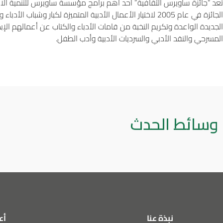
تعد “جائزة ساويرس الثقافية” أحد أهم برامج مؤسسة ساويرس للتنمية الاجت
الجائزة في عام 2005 لاختيار الأعمال الأدبية المتميزة لكبار 
الجديدة الواعدة وتكريم النخبة من قامات الأدباء والكتاب عن أعمالهم الإب
المسرحي والنقد الأدبي والسرديات الأدبية وأدب الطفل.
وسائط الحدث
نبذة عنا
أع