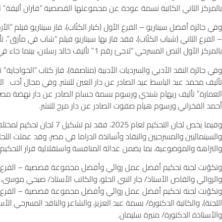
بالمركز الثاني الكاتبة نسمة عودة عن مجموعتها القصصية “فئران أليفة” الصا
وفي جائزة أفضل سيناريو – الفرع الأول (كبار الكتّاب)، فاز سيناريو فيلم “ال
– الفرع الثاني (شباب الكتّاب)، فقد فاز بها سيناريو فيلم “شاب في مأز
بالمركز الأول النص المسرحي “لاجئ رقم 1” تأليف خالد رسلان، بينما جاء في المركز الثاني النص المسرحي “فلوماستر ماركة” تأليف هاني مهران.
وفي جائزة النقد الأدبي والسرديات الأدبية (مناصفة)، فاز كتاب “الخواجاية
العمارة” تأليف ريهام شندي ورسوم بسمة حسام الصادر عن دار نهضة مصر، بي
أحمد الفخراني ورسوم هيام صفوت الصادر عن دار مرح للنشر.
وفيما يخص لجان التحكيم لعام 
والسينمائيين والمسرحيين والنقاد وأساتذة الدراما في مصر، وقد عملت اللج
والنزاهة والموضوعية، بما يضمن عدالة المنافسة واستقلالية قرار التحكيم.
وتكوّنت لجنة تحكيم أفضل عمل روائي وأفضل مجموعة قصصية – الفرع الأول (
والروائي والقاص الأستاذ/ جار النبي الحلو، والكاتب الأستاذ/ صبحي موسى،
وتكوّنت لجنة تحكيم أفضل عمل روائي وأفضل مجموعة قصصية – الفرع الثاني
اللجنة)، والكاتبة الدكتورة/ بسمة عبد العزيز، والشاعر والناقد المسرحي ا
والأستاذة الدكتورة/ منيرة سليمان.