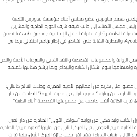
والمهندس سميح ساويرس عضو مجلس أمناء مؤسسة ساويرس للتنمية
رئيس مجلس الأمناء، إلى جانب ضيفة شرف الدورة الحادية والعشرين
الشخصيات العامة. وأدارت فقرات الحفل الإعلامية جاسمين طه، كما تضمن
الحفل فقرات فنية قدّمتها فرقة “أيامنا الحلوة”، والأختين أيوب – Ayoub Sisters، والمطربة الشابة حنين الشاطر، في إطار برنامج احتفالي يربط بين
مل الرواية والمجموعات القصصية والنقد الأدبي والسرديات الأدبية والنص
واهتمامها بتنوع أشكال الكتابة والإبداع، وبما يرسّخ مكانتها كمنصة
 حصلوا على تكريم عن أعمالهم الأدبية المميزة، وجاءت النتائج كالتالي:
عبد اللطيف عن روايته “عصور دانيال في مدينة الخيوط” الصادرة عن دار
)، فازت الكاتبة ألفت عاطف عن مجموعتها القصصية “أبناء الظبية”
أول الكاتب وليد مكي عن روايته “سواكن الأولى” الصادرة عن دار العين
ءت الكاتبة مريم العجمي في المركز الثاني عن روايتها “صورة مريم” الصادرة
لثاني (شباب الأدباء)، فقد تقرر حجب جائزة المركز الأول، بينما فازت