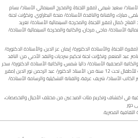
لأستاذ/ سعيد شيمي (مقرر اللجنة)، والمخرج السينمائي الأستاذ/ بسام
مى مبارك، والفنانة والناقدة الأستاذة/ منحة البطراوي. وتكوّنت لجنة
لفتاح كمال (مقرر اللجنة)، والمخرجة السينمائية الأستاذة/ تغريد
ائية الأستاذة/ ماجي مرجان، والكاتبة والمخرجة السينمائية الأستاذة/
رة اللجنة)، والأستاذة الدكتورة/ إيمان عز الدين، والأستاذة الدكتورة/
اصر عبد المنعم. وتكوّنت لجنة تحكيم سرديات والنقد الأدبي من: الناقد
والكاتبة الصحفية الأستاذة/ داليا شمس، والكاتبة الأستاذة الدكتورة/ سحر
الموجي، والأستاذة الدكتورة/ هالة فؤاد. وتكوّنت لجنة تحكيم أفضل كتاب للأطفال تحت 12 سنة من: الأستاذ الدكتور/ عبد الرحمن نور الدين (مقرر
ر الكاتب الأستاذ/ شريف عرفة، والفنانة التشكيلية والرسامة الأستاذة/
2، ساهمت جائزة ساويرس الثقافية في اكتشاف وتكريم مئات المبدعين من مختلف الأجيال والتخصصات،
ى دور
الثقافية المصرية.