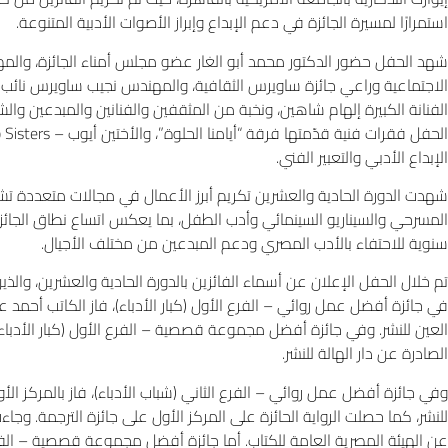
استمرارًا لمسيرة الجائزة في دعم الإبداع وإبراز الأصوات الأدبية المتنوعة.
شهد الحفل حضور الدكتور محمد أبو الغار عضو مجلس أمناء الجائزة، 
الاجتماعية وراعي جائزة ساويرس الثقافية، والمهندس نجيب ساويرس نائب 
الفنانة الكبيرة إلهام شاهين، ونخبة من المثقفين والفنانين والمبدعين و
الإبداع الأدبي والتعبير الفني.
شهدت الدورة الحادية والعشرين تكريم أبرز الأعمال في مجالات متعددة تش
المسرحي والسيناريو السينمائي وأدب الطفل، بما يعكس اتساع نطاق الجائزة 
سنوية للاحتفاء بالأدب المصري ودعم المبدعين من مختلف الأجيال.
تم خلال الحفل الإعلان عن أسماء الفائزين بالدورة الحادية والعشرين، والذين
في جائزة أفضل عمل روائي – الفرع الأول (كبار الأدباء)، فاز الكاتب أحمد 
العين للنشر. وفي جائزة أفضل مجموعة قصصية – الفرع الأول (كبار الأدباء
الصادرة عن دار الهالة للنشر.
وفي جائزة أفضل عمل روائي – الفرع الثاني (شباب الأدباء)، فاز بالمركز ال
للنشر، كما حصلت الرواية الحائزة على المركز الأول على جائزة الترجمة. وجا
عن الهيئة المصرية العامة للكتاب. أما جائزة أفضل مجموعة قصصية – الفرع ا