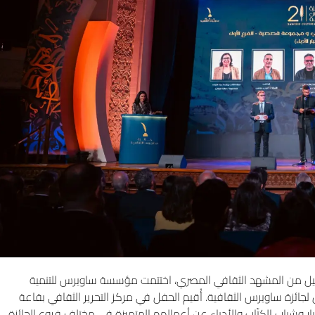
توبة كجزء أصيل من المشهد الثقافي المصري، اختتمت مؤسسة ساويرس للتنمية
الدورة الحادية والعشرين لجائزة ساويرس الثقافية. أُقيم الحفل في مركز التحرير الثقافي بقاعة
بار وشباب الكتّاب والأدباء عن أعمالهم المتميزة في مختلف فروع الجائزة،