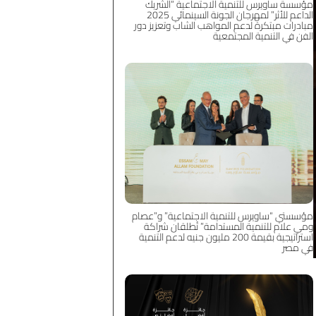
مؤسسة ساويرس للتنمية الاجتماعية “الشريك
الداعم للأثر” لمهرجان الجونة السينمائي 2025
مبادرات مبتكرة لدعم المواهب الشاب وتعزيز دور
الفن في التنمية المجتمعية
مؤسستي “ساويرس للتنمية الاجتماعية” و”عصام
ومي علام للتنمية المستدامة” تُطلقان شراكة
استراتيجية بقيمة 200 مليون جنيه لدعم التنمية
في مصر