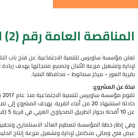
المناقصة العامة رقم (2) لسنة 2025
تعلن مؤسسة ساويرس للتنمية الاجتماعية عن فتح باب التقديم للمنا
لإدارة وتشغيل مزرعة الألبان وتصنيع منتجاتها بهدف زيادة ال
بقرية العور – مركز سمالوط – محافظة المنيا.
نبذة عن المشروع:
تق
حادثة استشهاد 20 من أبناء القرية. يهدف الم
عن 10 أفدنة بجوار الطريق الصحراوي الغربي في قرية 5 (قرية العزيمة) مركز سمالوط، وتم إنشاء مزرعة متكاملة تضم مزرعة أبقار ومزرعة نباتية.
وفي إطار خطة المؤسسة لتعظيم العائد الاستثماري وتحقيق 
عرض فني ومالي متكامل لإدارة وتشغيل مزرعة إنتاج الحليب و