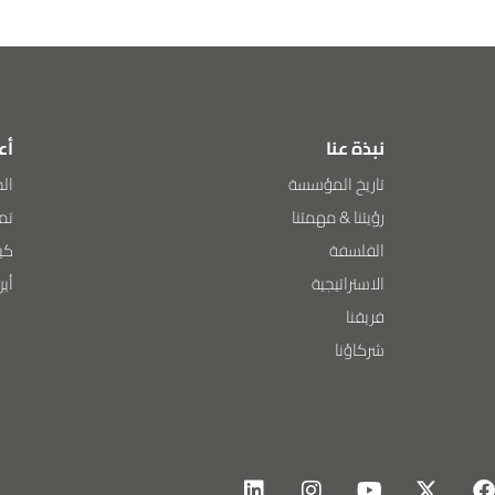
نبذة عنا
أع
تاريخ المؤسسة
الح
رؤيتنا & مهمتنا
تمك
الفلسفة
كي
الاستراتيجية
أي
فريقنا
شركاؤنا