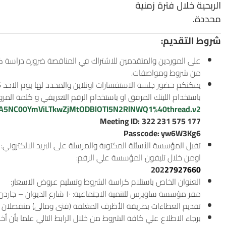
الربحية خلال فترة زمنية
محددة.
شروط التقديم:
على الموردين والمتقدمين للاشتراك في المناقصة ضرورة دراسة ك
من شروط ومواصفات.
يمكنكم حضور جلسة الاستفسارات اونلاين والمحدد لها يوم الاحد 26 اكتوبر 2025 الساعة 12 ظ ” الثانية عشر ظهراً ” عبر ميكروسوفت تيمز (Microsoft Teams)
باستخدام اللينك المرفق او باستخدام الرقم التعريفي و كلمة المرور
YTA5NC00YmViLTkwZjMtODBlOTI5N2RlNWQ1%40thread.v2/
Meeting ID:
322 231 575 177
Passcode: yw6W3Kg6
تقبل المؤسسة الأسئلة المكتوبة والمرسلة على البريد الالكتروني:
اومن خلال تليفون المؤسسة علي الرقم:
202
27927660
العنوان الخاص باستلام كراسة الشروط وتسليم عروض الاسعار:
مقر مؤسسة ساويرس للتنمية الاجتماعية: ١٠ شارع الديوان – جاردن سيتى – القاهرة.
تقديم العطاءات بطريقة الأظرف المغلقة (فنى ومالى) منفصلان (يس
برجاء الاطلاع علي كافة الشروط من خلال الرابط التالي علما بأن 